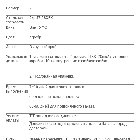
Размер
7"
Стальная
9кр 57-58ХРК
твердость
Винт
Винт УФО
Цвет
серебр
Лезвие
Выпуклый край
Упаковывая
1.
упаковка стандарта: 1пк/сумка ПВК; 20пкс/внутренняя
детали
коробка; 10пкс внутренние коробки/коробка
2.
Подгонянная упаковка
Время
7~10 дней для в заказа запаса,
выполнения
60 дней для нового порядка
60-90 дней для подгонянного заказа
Условия
Т/Т, западное соединение
оплаты
Депозит после подтверждения заказа и баланс перед
доставкой
Путь
Дверь к пересылке ТНТ, ДХЛ двери, УПС, ЭМС, Федерал