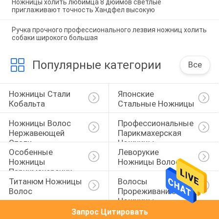
Ножницы холить любимца 8 дюймов светлые
приглаживают точность Хандфел высокую
Ручка прочного профессионального лезвия ножниц холить
собаки широкого большая
Популярные категории
Все
Ножницы Стали 
Японские 
Кобальта
Стальные Ножницы
Ножницы Волос 
Профессиональные 
Нержавеющей 
Парикмахерская 
Стали
Ножницы
Особенные 
Леворукие 
Ножницы 
Ножницы Волос
Парикмахерских 
Титанюм Ножницы 
Волосы 
Услуг
Волос
Прореживанию 
Ножницы
Запрос Цитировать