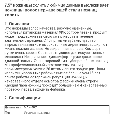
холить любимца
7,5"
ножницы
дюйма
выслеживает
ножницы волос нержавеющей стали ножниц
холить
Описания:
1 .
Это ножницы волос качества, разумно оцененные,
используя китайский материал 9КР, острое лезвие, продукт
может поддерживать свою сметливость в течение
длительного времени. С 40 прямыми зубами, чувство
вырезывания мягко и высокоточные директивы расширяют
жизнь ножниц дальше. Не закрепляет волосы. Комфорт
ручки очень хорош. Соответствующее для искусственных
механиков. Не причиняет дискомфорт к руке даже после
длинной пользы. Очень хороший тип зубоврачебных ножниц.
Мы профессиональный изготовитель ножниц
парикмахерских услуг с 26 летами опыта продукции. Наши
квалифицированные рабочие имеют больше чем 15 лет
опыта работы, осторожной регуляции ножниц, и
качественного отдела осмотра фабрики очень строги.
Каждая пара ножниц проходит больше чем 4 качественных
проверки перед выходить фабрика.
Спецификации:
2 .
Деталь нет.
МАИ-40У
Тип
Утончая ножницы