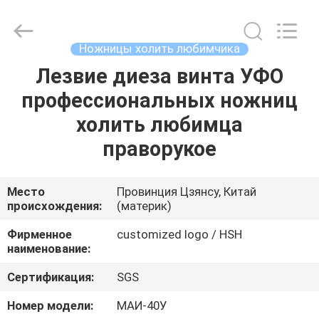
City
Jincheng
Scissors
Co.,
Ltd..
Ножницы холить любимчика
All
Rights
Лезвие диеза винта УФО
ДОМ
Reserved.
профессиональных ножниц
ПРОДУКТЫ
холить любимца
праворукое
О
НАС
Место
Провинция Цзянсу, Китай
происхождения:
(материк)
ПУТЕШЕСТВИЕ
Фирменное
customized logo / HSH
наименование:
ФАБРИКИ
Сертификация:
SGS
ПРОВЕРКА
Номер модели:
МАИ-40У