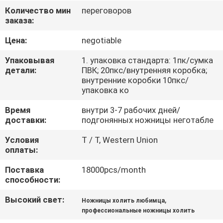
КАЧЕСТВА
Количество мин
переговоров
заказа:
СВЯЖИТЕСЬ
Цена:
negotiable
МЫ
Упаковывая
1. упаковка стандарта: 1пк/сумка
детали:
ПВК; 20пкс/внутренняя коробка;
внутренние коробки 10пкс/
СПРОСИТЕ
упаковка ко
ЦИТАТУ
Время
внутри 3-7 рабочих дней/
доставки:
подгонянных ножницы неготабле
КАРТА
Условия
T / T, Western Union
оплаты:
САЙТА
Поставка
18000pcs/month
способности:
PRIVACY
POLICY
Высокий свет:
,
Ножницы холить любимца
профессиональные ножницы холить