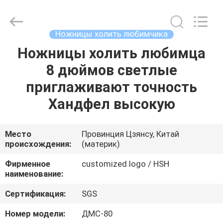
City
Jincheng
Scissors
Co.,
Ltd..
Ножницы холить любимчика
All
Rights
Ножницы холить любимца
ДОМ
Reserved.
8 дюймов светлые
ПРОДУКТЫ
приглаживают точность
Хандфел высокую
О
НАС
Место
Провинция Цзянсу, Китай
происхождения:
(материк)
ПУТЕШЕСТВИЕ
Фирменное
customized logo / HSH
наименование:
ФАБРИКИ
Сертификация:
SGS
ПРОВЕРКА
Номер модели:
ДМС-80