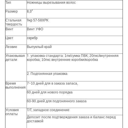
Тип
Ножницы вырезывания волос
Размер
8,0"
Стальная
9кр 57-58ХРК
твердость
Винт
Винт УФО
Цвет
серебр
Лезвие
Выпуклый край
Упаковывая
1.
упаковка стандарта: 1пк/сумка ПВК; 20пкс/внутренняя
детали
коробка; 10пкс внутренние коробки/коробка
2.
Подгонянная упаковка
Время
7~10 дней для в заказа запаса,
выполнения
60 дней для нового порядка
60-90 дней для подгонянного заказа
Условия
Т/Т, западное соединение
оплаты
Депозит после подтверждения заказа и баланс перед
доставкой