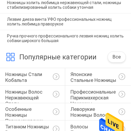
Ножницы холить любимца нержавеющей стали, ножницы
стабилизированный холить собаки утончая
Лезвие диеза винта УФО профессиональных ножниц
холить любимца праворукое
Ручка прочного профессионального лезвия ножниц холить
собаки широкого большая
Популярные категории
Все
Ножницы Стали 
Японские 
Кобальта
Стальные Ножницы
Ножницы Волос 
Профессиональные 
Нержавеющей 
Парикмахерская 
Стали
Ножницы
Особенные 
Леворукие 
Ножницы 
Ножницы Волос
Парикмахерских 
Титанюм Ножницы 
Волосы 
Услуг