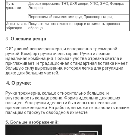
Путь
Дверь к пересылке ТНТ, ДХЛ двери, УПС, ЭМС, Федерал
доставки
Экспресс.
Перевозимый самолетами груз; Транспорт моря;
Испытывать
Покупатели позволяют гонорар и стоимость провоза
образцов
образца
О лезвии резца
3 .
С 8" длиной лезвие размера, и совершенно трехмерной
ручкой. Комфорт ручки очень хорош. Ручка и лезвие
идеальная комбинация. Польза чувства отрезка светла и
приглаживает, и традиционная стандартная вставка имеет
большую силу вырезывания, которая легка для регуляции
даже для больших частей.
4. О ручке:
Ручка трехмерна, кольцо относительно большое, и
внутренность кольца ровна. Форма идеальна для ваших
пальцев. Угол ручки идеален и был испытан несколько
времен инженерами. На работе, вы можете позволить вашим
пальцам отдохнуть свободно в их месте.
5. Больше изображений: