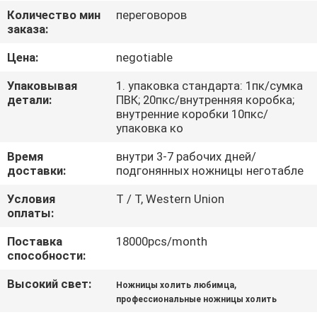
КАЧЕСТВА
Количество мин
переговоров
заказа:
СВЯЖИТЕСЬ
Цена:
negotiable
МЫ
Упаковывая
1. упаковка стандарта: 1пк/сумка
детали:
ПВК; 20пкс/внутренняя коробка;
внутренние коробки 10пкс/
СПРОСИТЕ
упаковка ко
ЦИТАТУ
Время
внутри 3-7 рабочих дней/
доставки:
подгонянных ножницы неготабле
КАРТА
Условия
T / T, Western Union
оплаты:
САЙТА
Поставка
18000pcs/month
способности:
PRIVACY
POLICY
Высокий свет:
,
Ножницы холить любимца
профессиональные ножницы холить