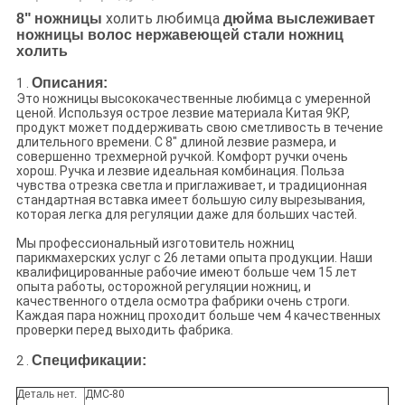
холить любимца
8"
ножницы
дюйма
выслеживает
ножницы волос нержавеющей стали ножниц
холить
Описания:
1 .
Это ножницы высококачественные любимца с умеренной
ценой. Используя острое лезвие материала Китая 9КР,
продукт может поддерживать свою сметливость в течение
длительного времени. С 8" длиной лезвие размера, и
совершенно трехмерной ручкой. Комфорт ручки очень
хорош. Ручка и лезвие идеальная комбинация. Польза
чувства отрезка светла и приглаживает, и традиционная
стандартная вставка имеет большую силу вырезывания,
которая легка для регуляции даже для больших частей.
Мы профессиональный изготовитель ножниц
парикмахерских услуг с 26 летами опыта продукции. Наши
квалифицированные рабочие имеют больше чем 15 лет
опыта работы, осторожной регуляции ножниц, и
качественного отдела осмотра фабрики очень строги.
Каждая пара ножниц проходит больше чем 4 качественных
проверки перед выходить фабрика.
Спецификации:
2 .
Деталь нет.
ДМС-80