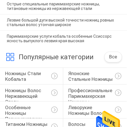
Острые специальные парикмахерские ножницы,
титановые ножницы из нержавеющей стали
Лезвие большой дуги высокой точности ножниц ровных
стальных волос утончая широкое
Парикмахерские услуги кобальта особенные Ссиссорс
ясность выпуклого лезвия края высокая
Популярные категории
Все
Ножницы Стали 
Японские 
Кобальта
Стальные Ножницы
Ножницы Волос 
Профессиональные 
Нержавеющей 
Парикмахерская 
Стали
Ножницы
Особенные 
Леворукие 
Ножницы 
Ножницы Волос
Парикмахерских 
Титанюм Ножницы 
Волосы 
Услуг