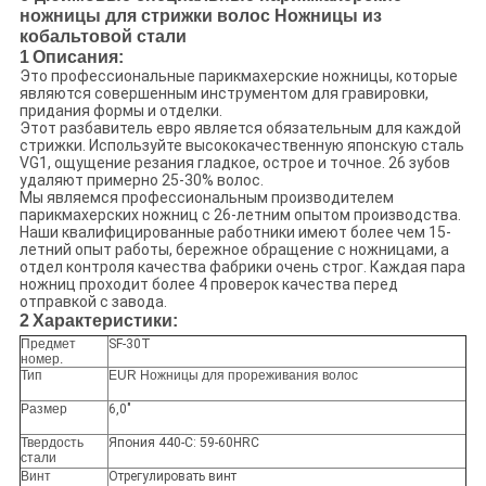
ножницы для стрижки волос Ножницы из
кобальтовой стали
1
Описания:
Это профессиональные парикмахерские ножницы, которые
являются совершенным инструментом для гравировки,
придания формы и отделки.
Этот разбавитель евро является обязательным для каждой
стрижки. Используйте высококачественную японскую сталь
VG1, ощущение резания гладкое, острое и точное. 26 зубов
удаляют примерно 25-30% волос.
Мы являемся профессиональным производителем
парикмахерских ножниц с 26-летним опытом производства.
Наши квалифицированные работники имеют более чем 15-
летний опыт работы, бережное обращение с ножницами, а
отдел контроля качества фабрики очень строг. Каждая пара
ножниц проходит более 4 проверок качества перед
отправкой с завода.
2
Характеристики:
Предмет
SF-30T
номер.
Тип
EUR Ножницы для прореживания волос
Размер
6,0"
Твердость
Япония 440-C: 59-60HRC
стали
Винт
Отрегулировать винт