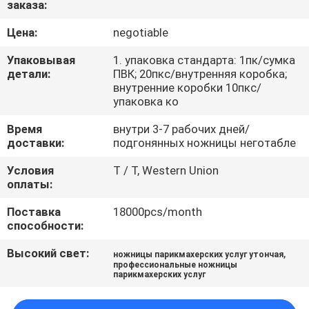
заказа:
КАЧЕСТВА
Цена:
negotiable
СВЯЖИТЕСЬ
Упаковывая
1. упаковка стандарта: 1пк/сумка
МЫ
детали:
ПВК; 20пкс/внутренняя коробка;
внутренние коробки 10пкс/
упаковка ко
СПРОСИТЕ
Время
внутри 3-7 рабочих дней/
ЦИТАТУ
доставки:
подгонянных ножницы неготабле
Условия
T / T, Western Union
оплаты:
КАРТА
САЙТА
Поставка
18000pcs/month
способности:
PRIVACY
Высокий свет:
,
ножницы парикмахерских услуг утончая
профессиональные ножницы
POLICY
парикмахерских услуг