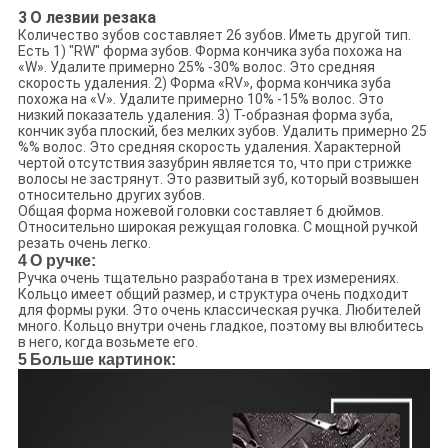
3
О лезвии резака
Количество зубов составляет 26 зубов. Иметь другой тип.
Есть 1) "RW" форма зубов. Форма кончика зуба похожа на
«W». Удалите примерно 25% -30% волос. Это средняя
скорость удаления. 2) Форма «RV», форма кончика зуба
похожа на «V». Удалите примерно 10% -15% волос. Это
низкий показатель удаления. 3) Т-образная форма зуба,
кончик зуба плоский, без мелких зубов. Удалить примерно 25
%% волос. Это средняя скорость удаления. Характерной
чертой отсутствия зазубрин является то, что при стрижке
волосы не застрянут. Это развитый зуб, который возвышен
относительно других зубов.
Общая форма ножевой головки составляет 6 дюймов.
Относительно широкая режущая головка. С мощной ручкой
резать очень легко.
4
О ручке:
Ручка очень тщательно разработана в трех измерениях.
Кольцо имеет общий размер, и структура очень подходит
для формы руки. Это очень классическая ручка. Любителей
много. Кольцо внутри очень гладкое, поэтому вы влюбитесь
в него, когда возьмете его.
5
Больше картинок: