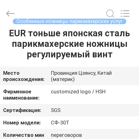
City
Jincheng
Scissors
Co.,
Ltd..
Особенные ножницы парикмахерских услуг
All
Rights
EUR тоньше японская сталь
ДОМ
Reserved.
парикмахерские ножницы
ПРОДУКТЫ
регулируемый винт
О
Место
Провинция Цзянсу, Китай
происхождения:
(материк)
НАС
Фирменное
customized logo / HSH
наименование:
ПУТЕШЕСТВИЕ
Сертификация:
SGS
ФАБРИКИ
Номер модели:
СФ-30Т
ПРОВЕРКА
Количество мин
переговоров